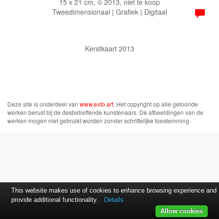
15 x 21 cm, © 2013, niet te koop
Tweedimensionaal | Grafiek | Digitaal
Kerstkaart 2013
Deze site is onderdeel van
www.exto.art
. Het copyright op alle getoonde
werken berust bij de desbetreffende kunstenaars. De afbeeldingen van de
werken mogen niet gebruikt worden zonder schriftelijke toestemming.
This website makes use of cookies to enhance browsing experience and
provide additional functionality.
Details
Allow cookies