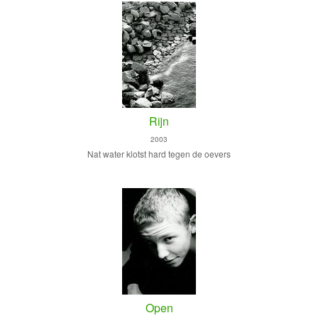
Rijn
2003
Nat water klotst hard tegen de oevers
Open