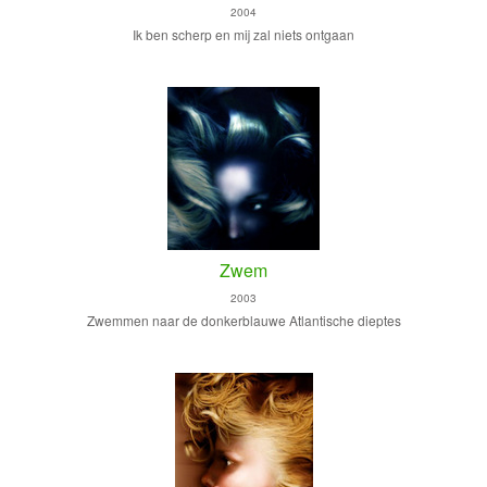
2004
Ik ben scherp en mij zal niets ontgaan
Zwem
2003
Zwemmen naar de donkerblauwe Atlantische dieptes