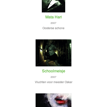
Mata Hari
2007
Oosterse schone
Schoolmeisje
2007
Vluchten voor meester Oskar