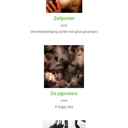
Zelfportret
2005
Verontwaardiging achter het glas gevangen
De pijprokers
2006
A foggy day