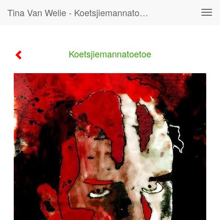
Tina Van Welie - Koetsjiemannatoetoe
Tog
navi
Koetsjiemannatoetoe