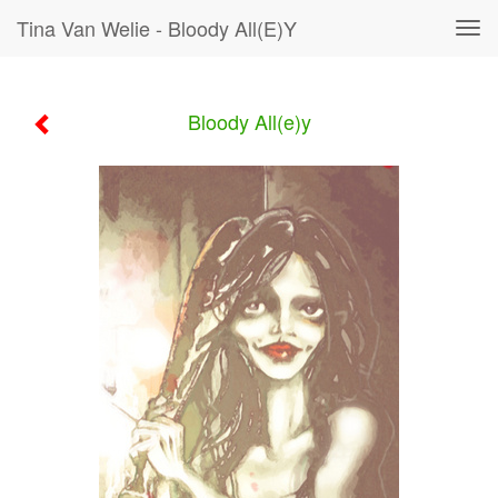
Tina Van Welie - Bloody All(e)y
Tog
navi
Bloody All(e)y