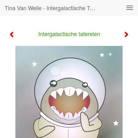
Tina Van Welie - Intergalactische Taferelen
Tog
navi
Intergalactische taferelen