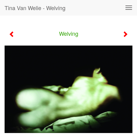
Tina Van Welie - Welving
Tog
navi
Welving