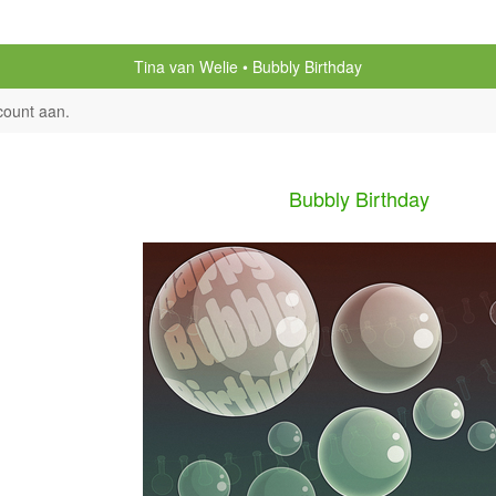
Tina van Welie
Bubbly Birthday
count aan
.
Bubbly Birthday