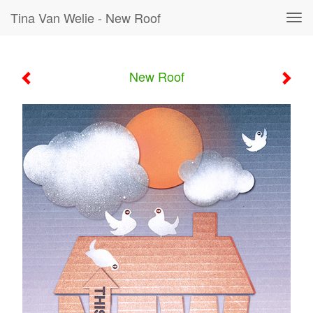
Tina Van Welie - New Roof
Tog
navi
New Roof