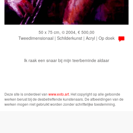
50 x 75 cm, © 2004, € 500,00
Tweedimensionaal | Schilderkunst | Acryl | Op doek
Ik raak een snaar bij mijn teerbeminde aldaar
Deze site is onderdeel van
www.exto.art
. Het copyright op alle getoonde
werken berust bij de desbetreffende kunstenaars. De afbeeldingen van de
werken mogen niet gebruikt worden zonder schriftelijke toestemming.